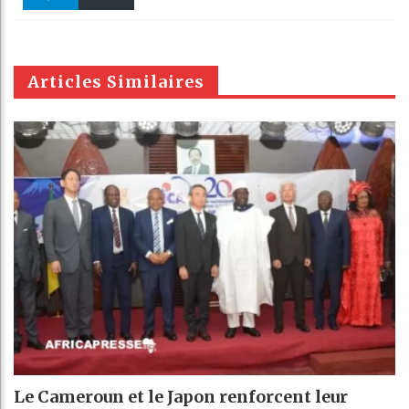
k
Telegra
Email
t
pt
m
Articles Similaires
Le Cameroun et le Japon renforcent leur