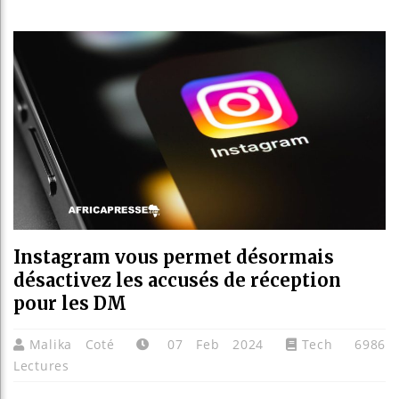
Guinée 
Réforme
Bénin :
Aliko D
Instagram vous permet désormais
désactivez les accusés de réception
pour les DM
Malika Coté
07 Feb 2024
Tech
6986
Lectures