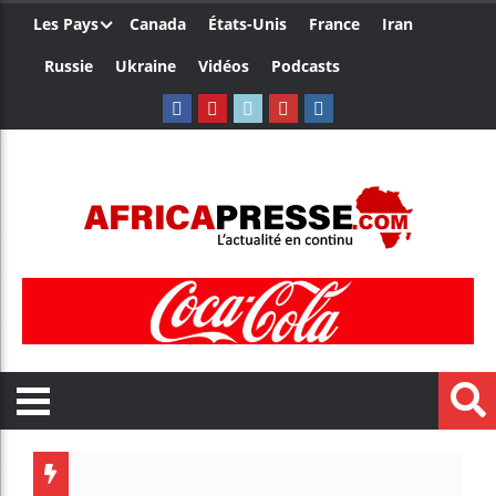
Les Pays
Canada
États-Unis
France
Iran
Russie
Ukraine
Vidéos
Podcasts
Les jeu