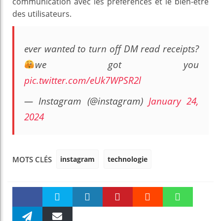
communication avec les préférences et le bien-être
des utilisateurs.
ever wanted to turn off DM read receipts?
we got you
pic.twitter.com/eUk7WPSR2l
— Instagram (@instagram)
January 24,
2024
instagram
technologie
MOTS CLÉS
Faceboo
Twitter
linkedin
Pinteres
Reddit
WhatsAp