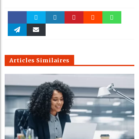
Faceboo
Twitter
linkedin
Pinteres
Reddit
WhatsAp
k
Telegra
Email
t
pt
m
Articles Similaires