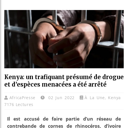
Les je
Guinée
Réform
Bénin 
Kenya: un trafiquant présumé de drogue
et d’espèces menacées a été arrêté
AfricaPresse
02 Jun 2022
À La Une
,
Kenya
7176 Lectures
Il est accusé de faire partie d’un réseau de
contrebande de cornes de rhinocéros, d’ivoire