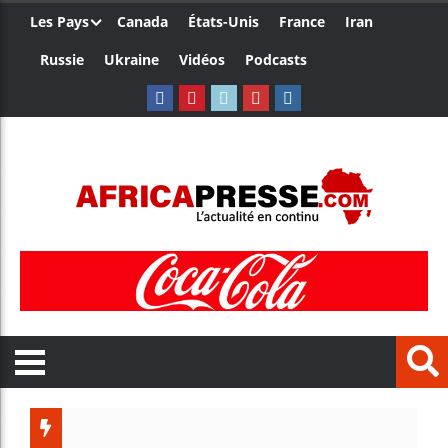
Les Pays
Canada
États-Unis
France
Iran
Russie
Ukraine
Vidéos
Podcasts
Trump 