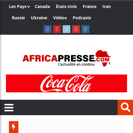
Les Pays
Canada
États-Unis
France
Iran
Russie
Ukraine
Vidéos
Podcasts
Le Camer