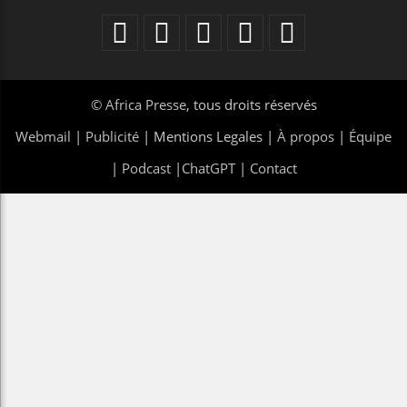
©
Africa Presse
, tous droits réservés
Webmail
|
Publicité
| Mentions Legales |
À propos
|
Équipe
|
Podcast
|
ChatGPT
|
Contact