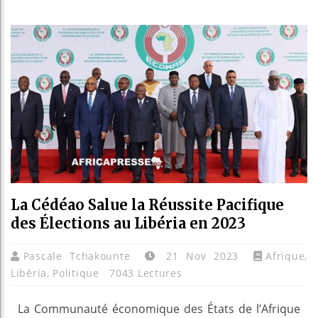
Bassirou
Côte d’I
Tunisie 
Ceuta : 
La Cédéao Salue la Réussite Pacifique
des Élections au Libéria en 2023
Pascale Tchakounte
21 Nov 2023
Afrique
,
Libéria
,
Politique
7043 Lectures
La Communauté économique des États de l’Afrique