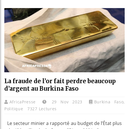
Bassiro
Côte d’
Tunisie
Ceuta :
La fraude de l’or fait perdre beaucoup
d’argent au Burkina Faso
AfricaPresse
29 Nov 2023
Burkina Faso
,
Politique
7327 Lectures
Le secteur minier a rapporté au budget de l’État plus