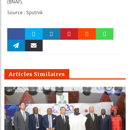
(BNAF).
Source : Sputnik
Faceboo
Twitter
linkedin
Pinteres
Reddit
WhatsAp
k
Telegra
Email
t
pt
m
Articles Similaires