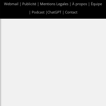
Webmail
|
Publicité
| Mentions Legales |
À propos
|
Équipe
|
Podcast
|
ChatGPT
|
Contact