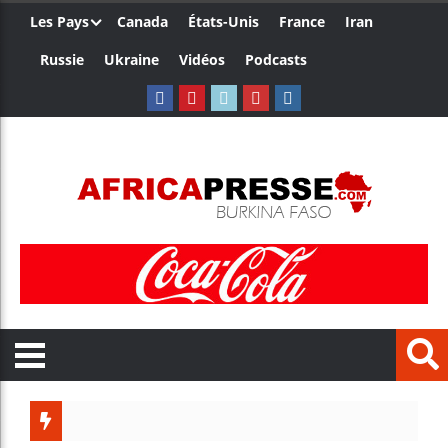
Les Pays
Canada
États-Unis
France
Iran
Russie
Ukraine
Vidéos
Podcasts
Le Came