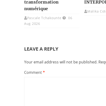
transformation
INTERPO
numérique
Malika Cot
Pascale Tchakounte
06
Aug 2026
LEAVE A REPLY
Your email address will not be published.
Requ
Comment
*