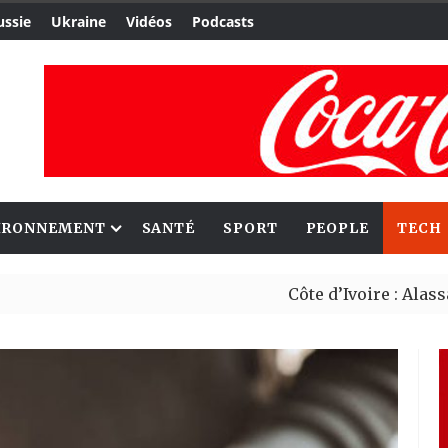
ussie
Ukraine
Vidéos
Podcasts
IRONNEMENT
SANTÉ
SPORT
PEOPLE
TECH
Côte d’Ivoire : Alassane Ouat
Le Cameroun et le Japon renf