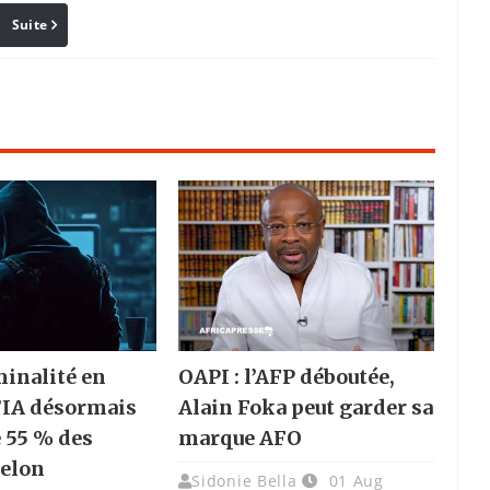
Suite
Pinterest
Reddit
Email
inalité en
OAPI : l’AFP déboutée,
l’IA désormais
Alain Foka peut garder sa
 55 % des
marque AFO
selon
Sidonie Bella
01 Aug