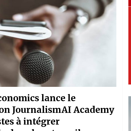
conomics lance le
on JournalismAI Academy
stes à intégrer