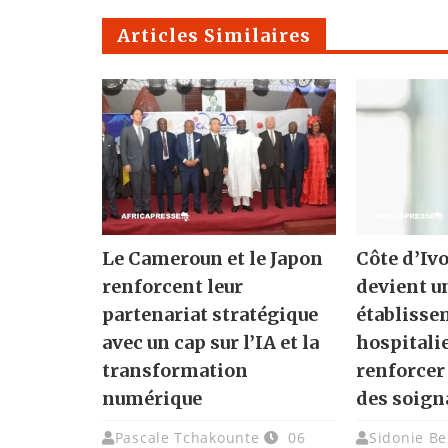
Articles Similaires
Le Cameroun et le Japon
Côte d’Ivo
renforcent leur
devient u
partenariat stratégique
établisse
avec un cap sur l’IA et la
hospitali
transformation
renforcer
numérique
des soign
Pascale Tchakounte
06
Sidonie Be