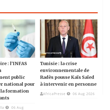
ire : l’INFAS
Tunisie : la crise
n
environnementale de
ment public
Radès pousse Kaïs Saïed
er national pour
à intervenir en personne
 la formation
AfricaPresse
06 Aug 2026
ants
lla
06 Aug