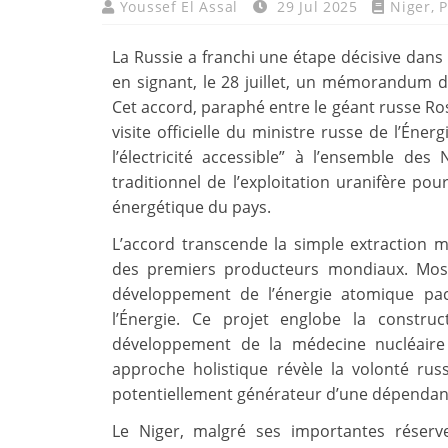
Youssef El Assal
29 Jul 2025
Niger
,
P
La Russie a franchi une étape décisive dans
en signant, le 28 juillet, un mémorandum de
Cet accord, paraphé entre le géant russe Rosa
visite officielle du ministre russe de l’Éne
l’électricité accessible” à l’ensemble des 
traditionnel de l’exploitation uranifère p
énergétique du pays.
L’accord transcende la simple extraction m
des premiers producteurs mondiaux. Mos
développement de l’énergie atomique pac
l’Énergie. Ce projet englobe la construct
développement de la médecine nucléaire e
approche holistique révèle la volonté ru
potentiellement générateur d’une dépendan
Le Niger, malgré ses importantes réser