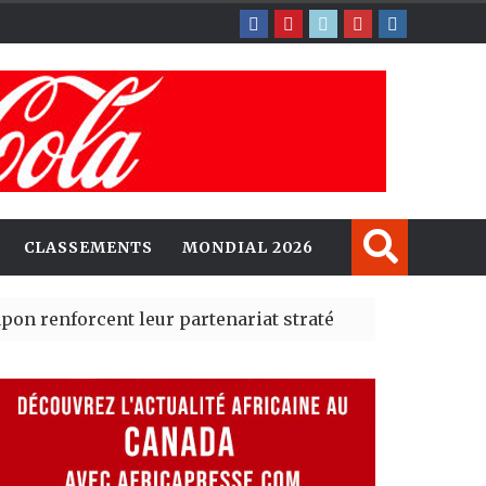
CLASSEMENTS
MONDIAL 2026
cent leur partenariat stratégique avec un cap sur l’IA
rté Madrid des risques migratoires dès juillet
| 05 Aug 20