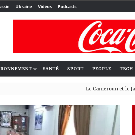
ussie
Ukraine
Vidéos
Podcasts
IRONNEMENT
SANTÉ
SPORT
PEOPLE
TECH
Le Cameroun et le Japon renfor
Ceuta : Rabat affirme avoir ale