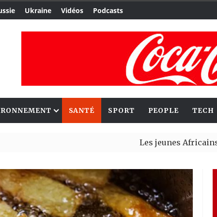
ussie
Ukraine
Vidéos
Podcasts
IRONNEMENT
SANTÉ
SPORT
PEOPLE
TECH
Les jeunes Africains retrouv
Aliko Dangote et Mark Carney