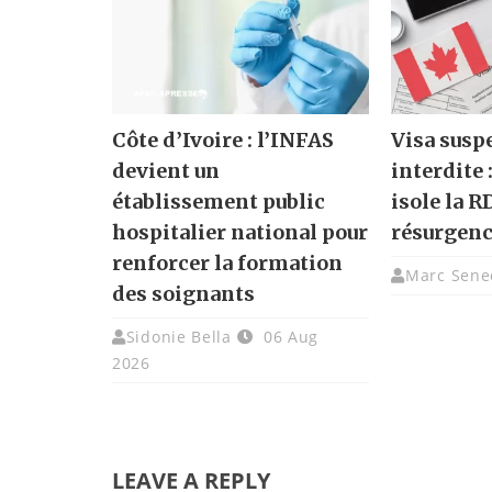
Côte d’Ivoire : l’INFAS
Visa susp
devient un
interdite 
établissement public
isole la R
hospitalier national pour
résurgenc
renforcer la formation
Marc Sene
des soignants
Sidonie Bella
06 Aug
2026
LEAVE A REPLY