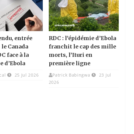
endu, entrée
RDC : l’épidémie d’Ebola
: le Canada
franchit le cap des mille
DC face à la
morts, l’Ituri en
e d’Ebola
première ligne
cal
25 Jul 2026
Patrick Babingwa
23 Jul
2026