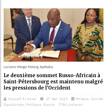
Guiné
Réform
Bénin
Aliko
Luciano Nkogo Ndong Ayekaba
Le deuxième sommet Russo-Africain à
Saint-Pétersbourg est maintenu malgré
les pressions de l’Occident
Youssef El Assal
07 Apr 2023
Afrique
,
Guinée
Équatoriale
,
Politique
,
Russie
7786 Lectures