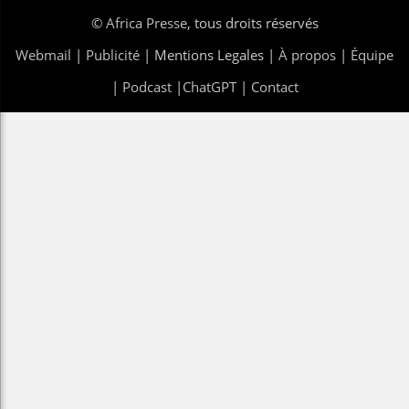
©
Africa Presse
, tous droits réservés
Webmail
|
Publicité
| Mentions Legales |
À propos
|
Équipe
|
Podcast
|
ChatGPT
|
Contact