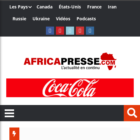
Les Pays
Canada
États-Unis
France
Iran
Russie
Ukraine
Vidéos
Podcasts
Les j