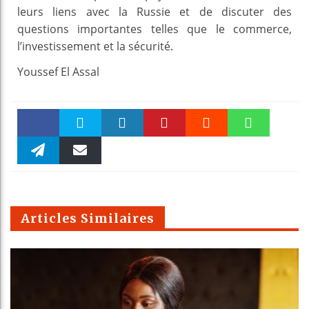
leurs liens avec la Russie et de discuter des
questions importantes telles que le commerce,
l’investissement et la sécurité.
Youssef El Assal
Faceboo
Twitter
linkedin
Pinteres
Reddit
WhatsAp
k
Telegra
Email
t
pt
m
Articles Similaires