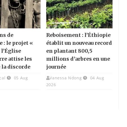
ns de
Reboisement : l’Éthiopie
e : le projet «
établit un nouveau record
 l’Église
en plantant 800,5
re attise les
millions d’arbres en une
 la discorde
journée
cal
05 Aug
Vanessa Ndong
04 Aug
2026