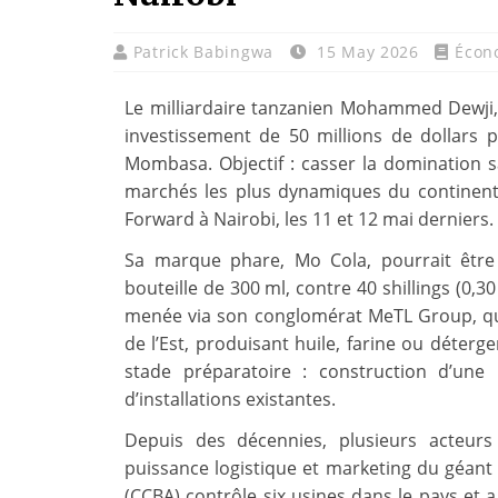
Patrick Babingwa
15 May 2026
Écon
Le milliardaire tanzanien Mohammed Dewji, 
investissement de 50 millions de dollars
Mombasa. Objectif : casser la domination s
marchés les plus dynamiques du continent
Forward à Nairobi, les 11 et 12 mai derniers.
Sa marque phare, Mo Cola, pourrait être 
bouteille de 300 ml, contre 40 shillings (0,
menée via son conglomérat MeTL Group, qui
de l’Est, produisant huile, farine ou déterge
stade préparatoire : construction d’un
d’installations existantes.
Depuis des décennies, plusieurs acteurs
puissance logistique et marketing du géant 
(CCBA) contrôle six usines dans le pays et