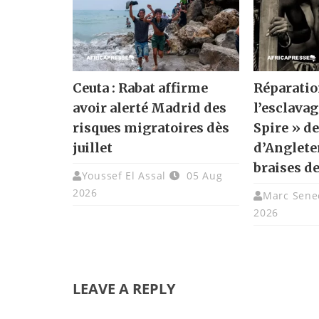
Ceuta : Rabat affirme
Réparatio
avoir alerté Madrid des
l’esclavag
risques migratoires dès
Spire » de
juillet
d’Angleter
braises de
Youssef El Assal
05 Aug
2026
Marc Sene
2026
LEAVE A REPLY