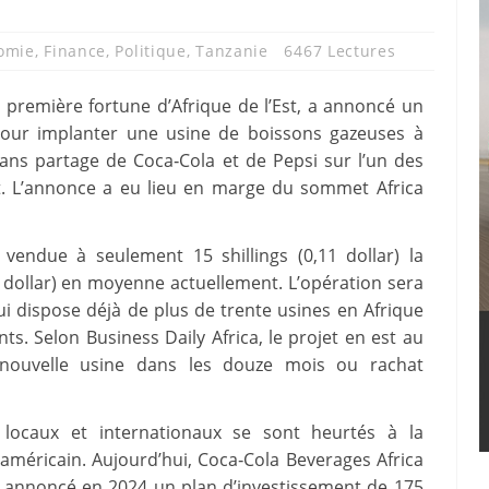
omie
,
Finance
,
Politique
,
Tanzanie
6467 Lectures
première fortune d’Afrique de l’Est, a annoncé un
 pour implanter une usine de boissons gazeuses à
ans partage de Coca‑Cola et de Pepsi sur l’un des
. L’annonce a eu lieu en marge du sommet Africa
vendue à seulement 15 shillings (0,11 dollar) la
30 dollar) en moyenne actuellement. L’opération sera
 dispose déjà de plus de trente usines en Afrique
nts. Selon Business Daily Africa, le projet en est au
e nouvelle usine dans les douze mois ou rachat
 locaux et internationaux se sont heurtés à la
américain. Aujourd’hui, Coca‑Cola Beverages Africa
 a annoncé en 2024 un plan d’investissement de 175