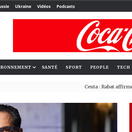
ussie
Ukraine
Vidéos
Podcasts
IRONNEMENT
SANTÉ
SPORT
PEOPLE
TECH
Ceuta : Rabat affirme avoir a
Reboisement : l’Éthiopie éta