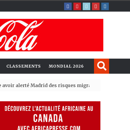
CLASSEMENTS
MONDIAL 2026
lerté Madrid des risques migratoires dès juillet
| 05 Aug 2
blit un nouveau record en plantant 800,5 millions d’arb