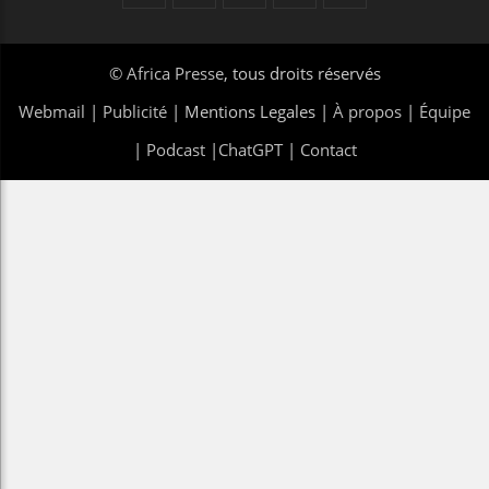
©
Africa Presse
, tous droits réservés
Webmail
|
Publicité
| Mentions Legales |
À propos
|
Équipe
|
Podcast
|
ChatGPT
|
Contact