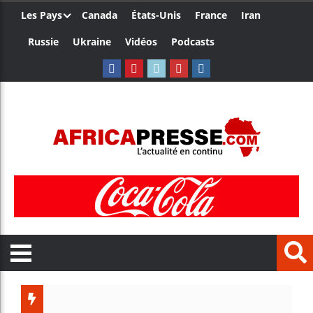
Les Pays
Canada
États-Unis
France
Iran
Russie
Ukraine
Vidéos
Podcasts
Trump n