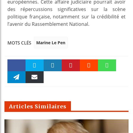
européennes. Cette affaire judiciaire pourrait avoir
des répercussions significatives sur la scène
politique française, notamment sur la crédibilité et
l’avenir du Rassemblement National.
Marine Le Pen
MOTS CLÉS
Faceboo
Twitter
linkedin
Pinteres
Reddit
WhatsAp
k
Telegra
Email
t
pt
m
Articles Similaires