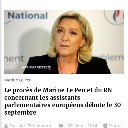
Les jeun
Guinée 
Réforme 
Bénin : 
Marine Le Pen
Le procès de Marine Le Pen et du RN
concernant les assistants
parlementaires européens débute le 30
septembre
Pascale Tchakounte
28 Mar 2024
France
,