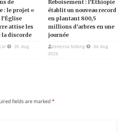
ns de
Reboisement : l’Éthiopie
e : le projet «
établit un nouveau record
 l’Église
en plantant 800,5
re attise les
millions d’arbres en une
 la discorde
journée
cal
05 Aug
Vanessa Ndong
04 Aug
2026
ired fields are marked
*