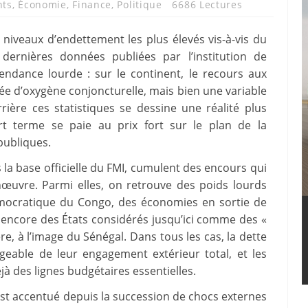
nts
,
Économie
,
Finance
,
Politique
6686 Lectures
s niveaux d’endettement les plus élevés vis-à-vis du
 dernières données publiées par l’institution de
endance lourde : sur le continent, le recours aux
ée d’oxygène conjoncturelle, mais bien une variable
rière ces statistiques se dessine une réalité plus
rt terme se paie au prix fort sur le plan de la
publiques.
 la base officielle du FMI, cumulent des encours qui
uvre. Parmi elles, on retrouve des poids lourds
ocratique du Congo, des économies en sortie de
encore des États considérés jusqu’ici comme des «
e, à l’image du Sénégal. Dans tous les cas, la dette
eable de leur engagement extérieur total, et les
es lignes budgétaires essentielles.
st accentué depuis la succession de chocs externes