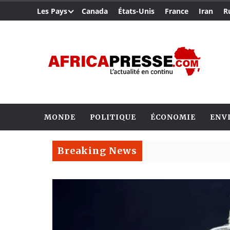
Les Pays
Canada
États-Unis
France
Iran
R
MONDE
POLITIQUE
ÉCONOMIE
ENV
Breaking News