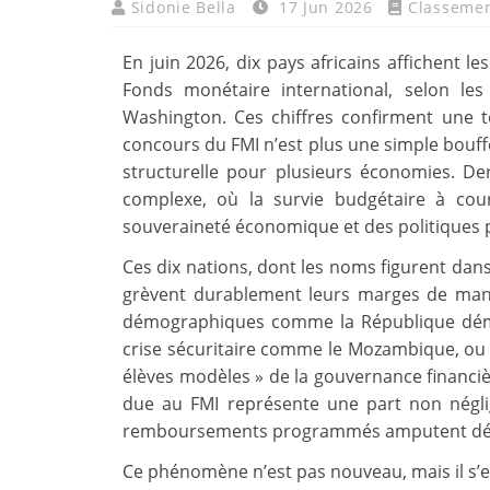
Sidonie Bella
17 Jun 2026
Classeme
En juin 2026, dix pays africains affichent le
Fonds monétaire international, selon les
Washington. Ces chiffres confirment une t
concours du FMI n’est plus une simple bouff
structurelle pour plusieurs économies. Der
complexe, où la survie budgétaire à cou
souveraineté économique et des politiques 
Ces dix nations, dont les noms figurent dans
grèvent durablement leurs marges de manœ
démographiques comme la République dém
crise sécuritaire comme le Mozambique, ou 
élèves modèles » de la gouvernance financièr
due au FMI représente une part non néglig
remboursements programmés amputent déjà d
Ce phénomène n’est pas nouveau, mais il s’e