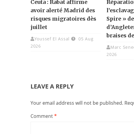
Ceuta : Rabat affirme
Réparatio
avoir alerté Madrid des
l’esclavag
risques migratoires dès
Spire » de
juillet
d’Angleter
braises de
Youssef El Assal
05 Aug
2026
Marc Sene
2026
LEAVE A REPLY
Your email address will not be published.
Requ
Comment
*