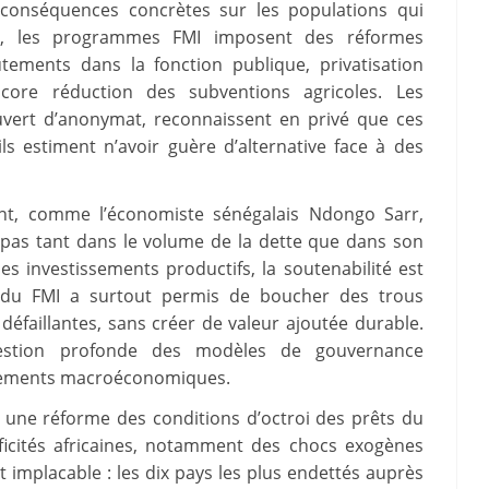
s conséquences concrètes sur les populations qui
ys, les programmes FMI imposent des réformes
utements dans la fonction publique, privatisation
encore réduction des subventions agricoles. Les
uvert d’anonymat, reconnaissent en privé que ces
s estiment n’avoir guère d’alternative face à des
ent, comme l’économiste sénégalais Ndongo Sarr,
e pas tant dans le volume de la dette que dans son
des investissements productifs, la soutenabilité est
nt du FMI a surtout permis de boucher des trous
défaillantes, sans créer de valeur ajoutée durable.
stion profonde des modèles de gouvernance
stements macroéconomiques.
r une réforme des conditions d’octroi des prêts du
ficités africaines, notamment des chocs exogènes
st implacable : les dix pays les plus endettés auprès