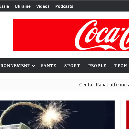
ussie
Ukraine
Vidéos
Podcasts
IRONNEMENT
SANTÉ
SPORT
PEOPLE
TECH
Ceuta : Rabat affirme avoir aler
Reboisement : l’Éthiopie établi