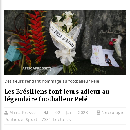
Guinée : Nim
Réforme élect
Bénin : Patr
Aliko Dangot
Des fleurs rendant hommage au footballeur Pelé
Les Brésiliens font leurs adieux au
légendaire footballeur Pelé
AfricaPresse
02 Jan 2023
Nécrologie
,
Politique
,
Sport
7331 Lectures