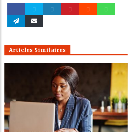
Faceboo
Twitter
linkedin
Pinteres
Reddit
WhatsAp
k
Telegra
Email
t
pt
m
Articles Similaires