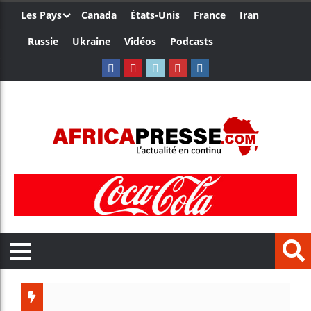
Les Pays
Canada
États-Unis
France
Iran
Russie
Ukraine
Vidéos
Podcasts
Les jeunes A