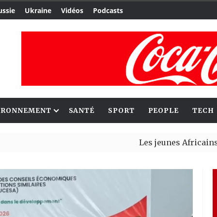
ussie
Ukraine
Vidéos
Podcasts
IRONNEMENT
SANTÉ
SPORT
PEOPLE
TECH
Les jeunes Africains retrouve
Aliko Dangote et Mark Carney 