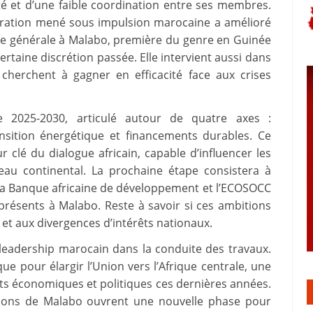
té et d’une faible coordination entre ses membres.
uration mené sous impulsion marocaine a amélioré
ée générale à Malabo, première du genre en Guinée
taine discrétion passée. Elle intervient aussi dans
 cherchent à gagner en efficacité face aux crises
ue 2025-2030, articulé autour de quatre axes :
ansition énergétique et financements durables. Ce
 clé du dialogue africain, capable d’influencer les
eau continental. La prochaine étape consistera à
la Banque africaine de développement et l’ECOSOCC
 présents à Malabo. Reste à savoir si ces ambitions
et aux divergences d’intérêts nationaux.
leadership marocain dans la conduite des travaux.
ue pour élargir l’Union vers l’Afrique centrale, une
ats économiques et politiques ces dernières années.
sions de Malabo ouvrent une nouvelle phase pour