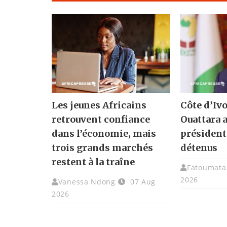
Les jeunes Africains
Côte d’Ivo
retrouvent confiance
Ouattara 
dans l’économie, mais
présidenti
trois grands marchés
détenus
restent à la traîne
Fatoumata 
2026
Vanessa Ndong
07 Aug
2026