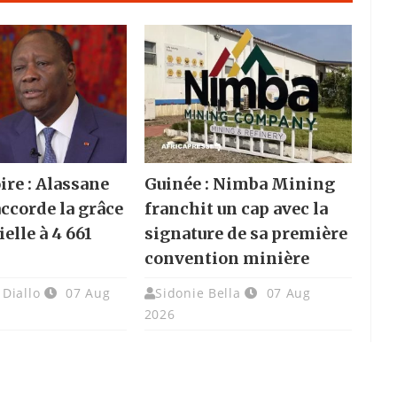
ire : Alassane
Guinée : Nimba Mining
accorde la grâce
franchit un cap avec la
elle à 4 661
signature de sa première
convention minière
Diallo
07 Aug
Sidonie Bella
07 Aug
2026