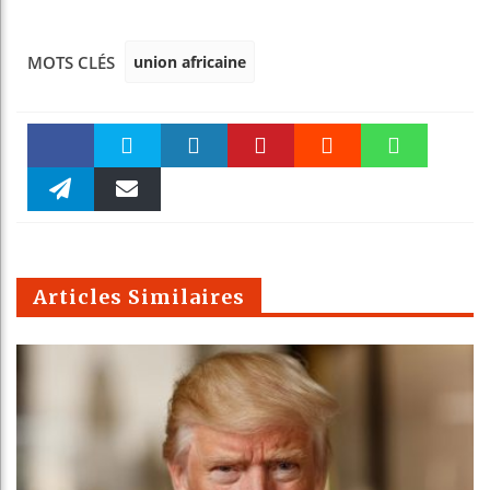
union africaine
MOTS CLÉS
Faceboo
Twitter
linkedin
Pinteres
Reddit
WhatsAp
k
Telegra
Email
t
pt
m
Articles Similaires