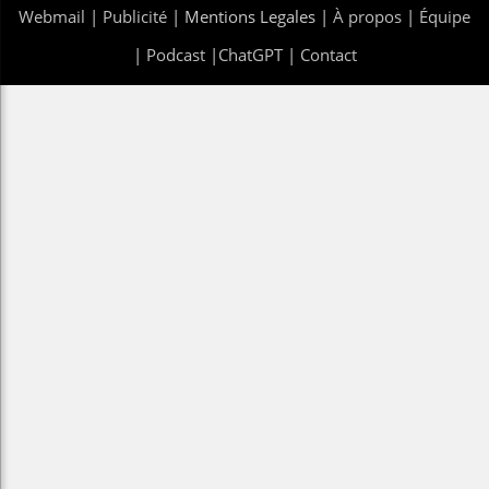
Webmail
|
Publicité
| Mentions Legales |
À propos
|
Équipe
|
Podcast
|
ChatGPT
|
Contact