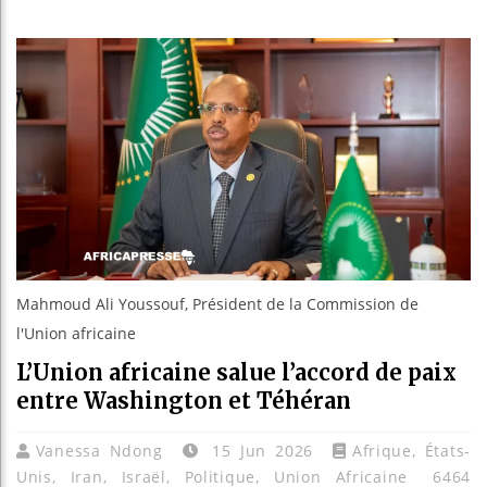
Les jeun
Guinée :
Réforme 
Bénin : 
Mahmoud Ali Youssouf, Président de la Commission de
l'Union africaine
L’Union africaine salue l’accord de paix
entre Washington et Téhéran
Vanessa Ndong
15 Jun 2026
Afrique
,
États-
Unis
,
Iran
,
Israël
,
Politique
,
Union Africaine
6464