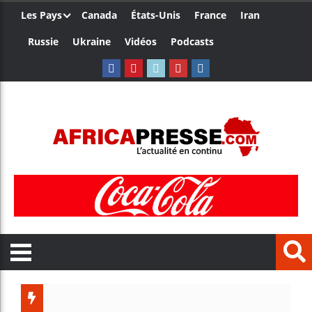
Les Pays
Canada
États-Unis
France
Iran
Russie
Ukraine
Vidéos
Podcasts
Trump n