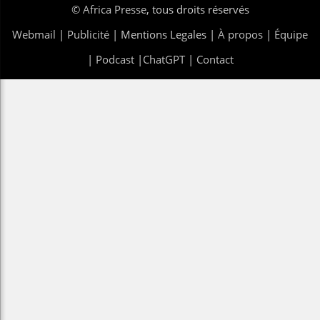
©
Africa Presse
, tous droits réservés
Webmail
|
Publicité
| Mentions Legales |
À propos
|
Équipe
|
Podcast
|
ChatGPT
|
Contact