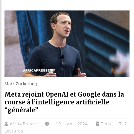
Les jeun
Guinée 
Réforme 
Bénin : 
Mark Zuckerberg
Meta rejoint OpenAI et Google dans la
course à l’intelligence artificielle
“générale”
AfricaPresse
19 Jan 2024
Tech
7121
Lectures