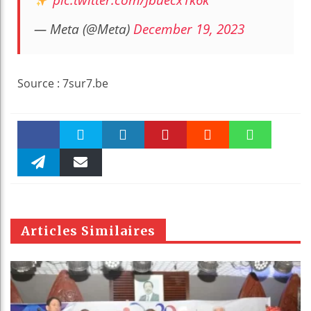
— Meta (@Meta)
December 19, 2023
Source : 7sur7.be
Faceboo
Twitter
linkedin
Pinteres
Reddit
WhatsAp
k
Telegra
Email
t
pt
m
Articles Similaires