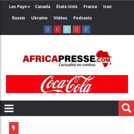
Les Pays
Canada
États-Unis
France
Iran
Russie
Ukraine
Vidéos
Podcasts
Trump n