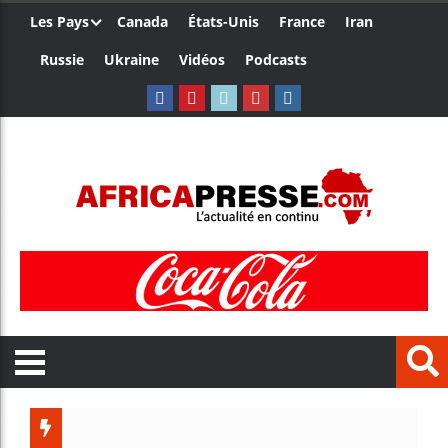
Les Pays
Canada
États-Unis
France
Iran
Russie
Ukraine
Vidéos
Podcasts
Les jeunes