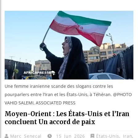
Guinée : N
Réforme él
Bénin : Pa
Aliko Dang
Une femme iranienne scande des slogans contre les
pourparlers entre l’Iran et les États-Unis, à Téhéran. @PHOTO
VAHID SALEMI, ASSOCIATED PRESS
Moyen-Orient : Les États-Unis et l’Iran
concluent Un accord de paix
Marc Senecal
15 Jun 2026
États-Unis
,
Iran
,