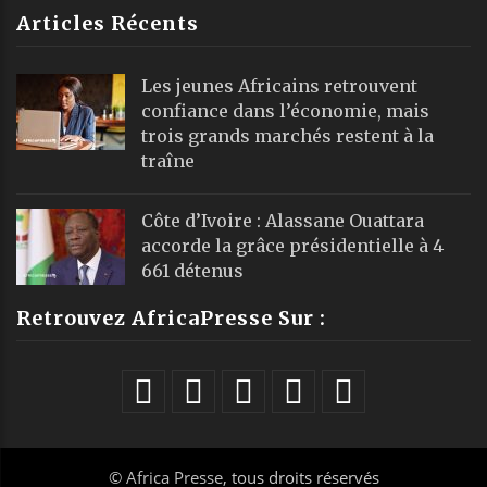
©
Africa Presse
, tous droits réservés
Webmail
|
Publicité
| Mentions Legales |
À propos
|
Équipe
|
Podcast
|
ChatGPT
|
Contact