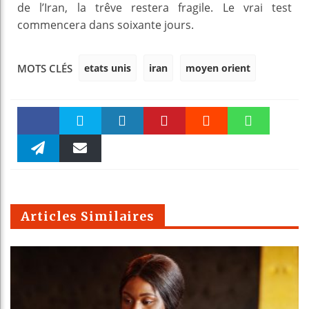
de l’Iran, la trêve restera fragile. Le vrai test
commencera dans soixante jours.
etats unis
iran
moyen orient
MOTS CLÉS
Faceboo
Twitter
linkedin
Pinteres
Reddit
WhatsAp
k
Telegra
Email
t
pt
m
Articles Similaires