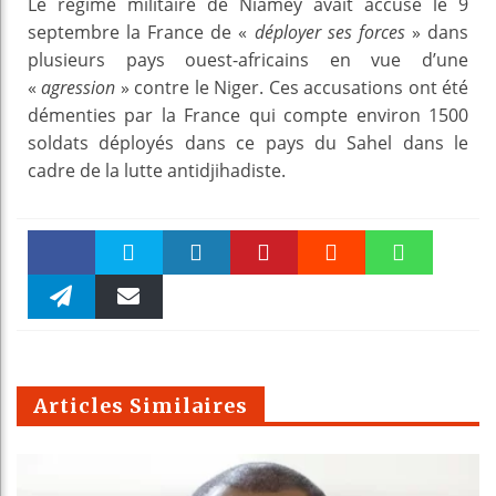
Le régime militaire de Niamey avait accusé le 9
septembre la France de «
déployer ses forces
» dans
plusieurs pays ouest-africains en vue d’une
«
agression
» contre le Niger. Ces accusations ont été
démenties par la France qui compte environ 1500
soldats déployés dans ce pays du Sahel dans le
cadre de la lutte antidjihadiste.
Faceboo
Twitter
linkedin
Pinteres
Reddit
WhatsAp
k
Telegra
Email
t
pt
m
Articles Similaires