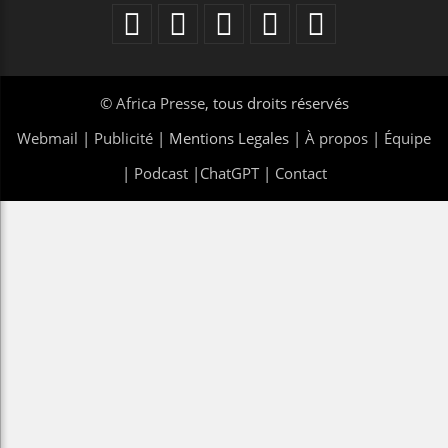
©
Africa Presse
, tous droits réservés
Webmail
|
Publicité
| Mentions Legales |
À propos
|
Équipe
|
Podcast
|
ChatGPT
|
Contact