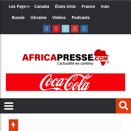
Les Pays
Canada
États-Unis
France
Iran
Russie
Ukraine
Vidéos
Podcasts
Trump n