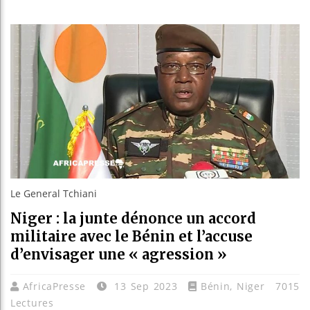
Les jeun
Guinée :
Réforme 
Bénin : 
Le General Tchiani
Niger : la junte dénonce un accord
militaire avec le Bénin et l’accuse
d’envisager une « agression »
AfricaPresse
13 Sep 2023
Bénin
,
Niger
7015
Lectures