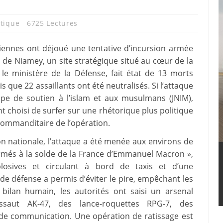
itique
6725 Lectures
riennes ont déjoué une tentative d’incursion armée
 de Niamey, un site stratégique situé au cœur de la
 le ministère de la Défense, fait état de 13 morts
dis que 22 assaillants ont été neutralisés. Si l’attaque
pe de soutien à l’islam et aux musulmans (JNIM),
ont choisi de surfer sur une rhétorique plus politique
commanditaire de l’opération.
ion nationale, l’attaque a été menée aux environs de
rmés à la solde de la France d’Emmanuel Macron »,
plosives et circulant à bord de taxis et d’une
de défense a permis d’éviter le pire, empêchant les
e bilan humain, les autorités ont saisi un arsenal
ssaut AK-47, des lance-roquettes RPG-7, des
 de communication. Une opération de ratissage est