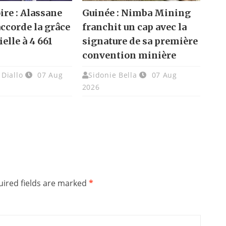
ire : Alassane
Guinée : Nimba Mining
accorde la grâce
franchit un cap avec la
elle à 4 661
signature de sa première
convention minière
Diallo
07 Aug
Sidonie Bella
07 Aug
2026
ired fields are marked
*