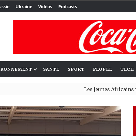
ussie
Ukraine
Vidéos
Podcasts
IRONNEMENT
SANTÉ
SPORT
PEOPLE
TECH
Les jeunes Africains retrouvent
Aliko Dangote et Mark Carney e