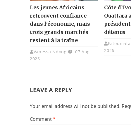
Les jeunes Africains
Côte d’Ivo
retrouvent confiance
Ouattara 
dans l’économie, mais
présidenti
trois grands marchés
détenus
restent à la traîne
Fatoumata 
2026
Vanessa Ndong
07 Aug
2026
LEAVE A REPLY
Your email address will not be published.
Requ
Comment
*