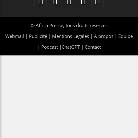
©
Africa Presse
, tous droits réservés
Webmail
|
Publicité
| Mentions Legales |
À propos
|
Équipe
|
Podcast
|
ChatGPT
|
Contact