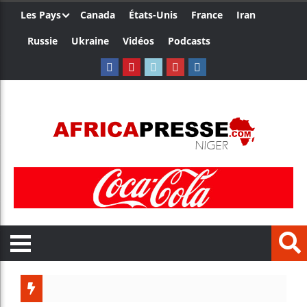
Les Pays
Canada
États-Unis
France
Iran
Russie
Ukraine
Vidéos
Podcasts
Trump no