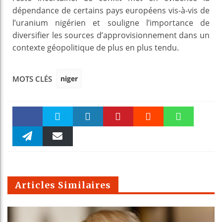
dépendance de certains pays européens vis-à-vis de
l’uranium nigérien et souligne l’importance de
diversifier les sources d’approvisionnement dans un
contexte géopolitique de plus en plus tendu.
niger
MOTS CLÉS
Faceboo
Twitter
linkedin
Pinteres
Reddit
WhatsAp
k
Telegra
Email
t
pt
m
Articles Similaires