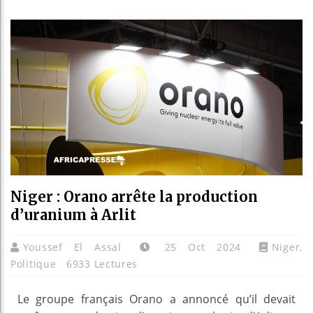
Les jeun
Guinée :
Réforme é
Bénin : P
Niger : Orano arrête la production
d’uranium à Arlit
Youssef El Assal
25 Oct 2024
Niger
,
Politique
6933 Lectures
Le groupe français Orano a annoncé qu’il devait