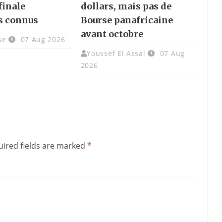
finale
dollars, mais pas de
s connus
Bourse panafricaine
avant octobre
se
07 Aug 2026
Youssef El Assal
07 Aug
2026
ired fields are marked
*