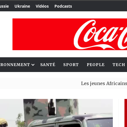
ussie
Ukraine
Vidéos
Podcasts
IRONNEMENT
SANTÉ
SPORT
PEOPLE
TECH
Les jeunes Africains retrouv
Aliko Dangote et Mark Carney