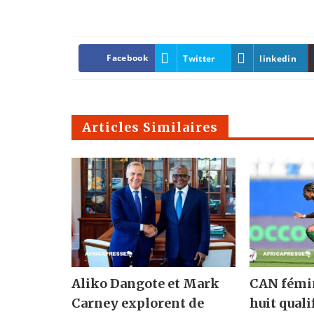
Facebook
Twitter
linkedin
Articles Similaires
Aliko Dangote et Mark
CAN fémin
Carney explorent de
huit quali