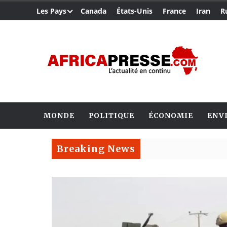
Les Pays
Canada
États-Unis
France
Iran
R
MONDE
POLITIQUE
ÉCONOMIE
ENV
Breaking News