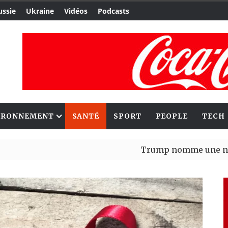
ussie
Ukraine
Vidéos
Podcasts
IRONNEMENT
SANTÉ
SPORT
PEOPLE
TECH
Trump nomme une nouvelle vagu
Bénin : Patrice Talon élu présid