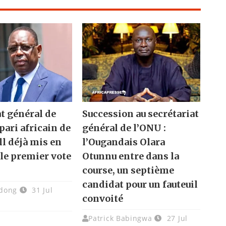
at général de
Succession au secrétariat
 pari africain de
général de l’ONU :
l déjà mis en
l’Ougandais Olara
 le premier vote
Otunnu entre dans la
course, un septième
candidat pour un fauteuil
dong
31 Jul
convoité
Patrick Babingwa
27 Jul