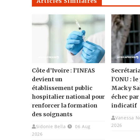
Articles Similaires
Côte d’Ivoire : l’INFAS
Secrétari
devient un
l’ONU : le
établissement public
Macky Sal
hospitalier national pour
échec par
renforcer la formation
indicatif
des soignants
Vanessa N
2026
Sidonie Bella
06 Aug
2026