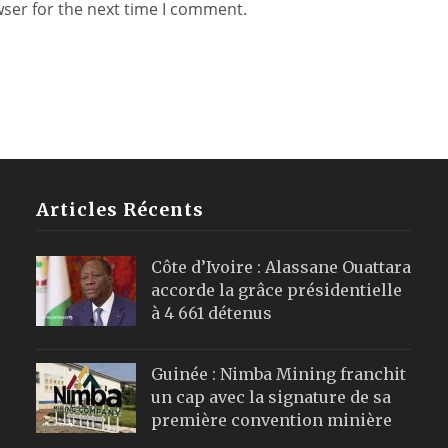
wser for the next time I comment.
Articles Récents
Côte d’Ivoire : Alassane Ouattara
accorde la grâce présidentielle
à 4 661 détenus
Guinée : Nimba Mining franchit
un cap avec la signature de sa
première convention minière