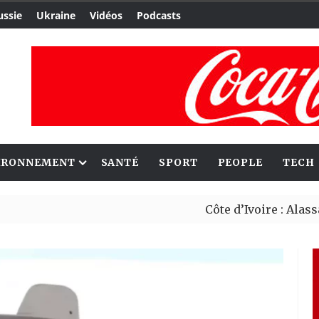
ussie
Ukraine
Vidéos
Podcasts
IRONNEMENT
SANTÉ
SPORT
PEOPLE
TECH
Côte d’Ivoire : Alassane Ouat
Le Cameroun et le Japon renf