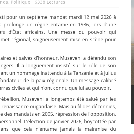
nda
,
Politique
6338 Lectures
vesti pour un septième mandat mardi 12 mai 2026 à
is prolonge un règne entamé en 1986, lors d’une
fs d’État africains. Une messe du pouvoir qui
mmet régional, soigneusement mise en scène pour
taires et salves d’honneur, Museveni a défendu son
angers. Il a longuement insisté sur le rôle de son
dant un hommage inattendu à la Tanzanie et à Julius
fondateur de la paix régionale. Un message calibré
res civiles et qui n’ont connu que lui au pouvoir.
rébellion, Museveni a longtemps été salué par les
renaissance ougandaise. Mais au fil des décennies,
ite des mandats en 2005, répression de l’opposition,
personnel. L’élection de janvier 2026, boycottée par
, sans que cela n’entame jamais la mainmise du