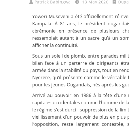
Patrick Babingwa
13 May 2026
Ouga
Yoweri Museveni a été officiellement réin
Kampala. À 81 ans, le président ouganda
cérémonie en présence de plusieurs che
ressemblait autant à un sacre qu’à un so
afficher la continuité.
Sous un soleil de plomb, entre parades mili
bilan face à un parterre de dirigeants étr
armée dans la stabilité du pays, tout en ren
Nyerere, qu’il présente comme le véritable 
pour les jeunes Ougandais, nés après les guer
Arrivé au pouvoir en 1986 à la tête d’une 
capitales occidentales comme l’homme de la 
le régime s’est durci : suppression de la lim
vieillissement d’un pouvoir de plus en plus 
l’opposition, reste largement contestée