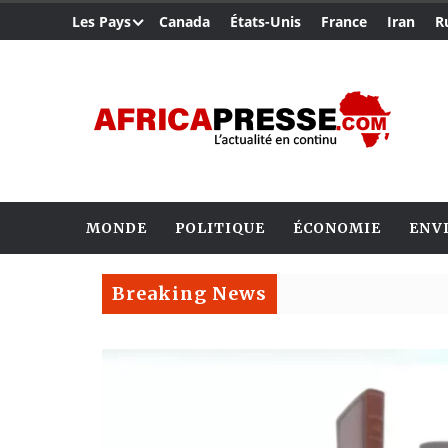
Les Pays
Canada
États-Unis
France
Iran
R
MONDE
POLITIQUE
ÉCONOMIE
ENV
Breaking News