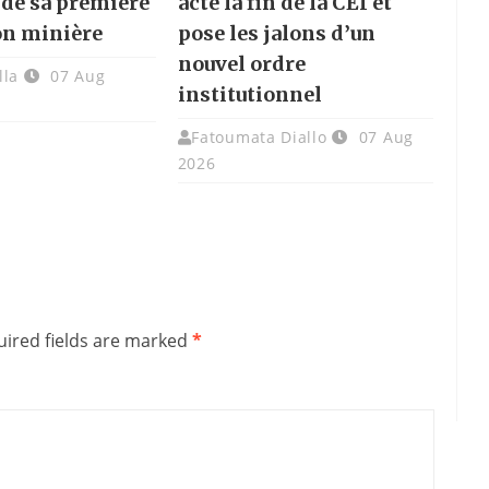
 de sa première
acte la fin de la CEI et
on minière
pose les jalons d’un
nouvel ordre
lla
07 Aug
institutionnel
Fatoumata Diallo
07 Aug
2026
ired fields are marked
*