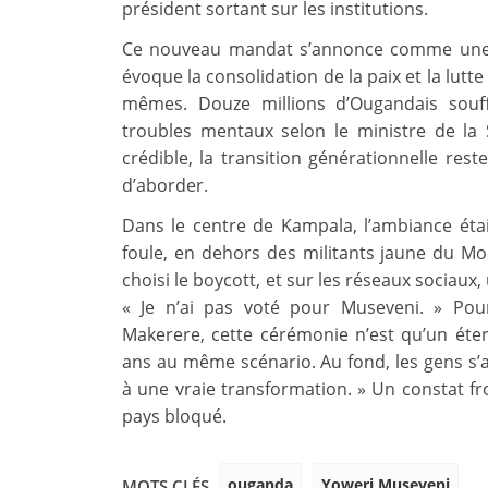
président sortant sur les institutions.
Ce nouveau mandat s’annonce comme une p
évoque la consolidation de la paix et la lutte
mêmes. Douze millions d’Ougandais souffr
troubles mentaux selon le ministre de la 
crédible, la transition générationnelle res
d’aborder.
Dans le centre de Kampala, l’ambiance ét
foule, en dehors des militants jaune du Mo
choisi le boycott, et sur les réseaux socia
« Je n’ai pas voté pour Museveni. » Pou
Makerere, cette cérémonie n’est qu’un éte
ans au même scénario. Au fond, les gens s’
à une vraie transformation. » Un constat fro
pays bloqué.
ouganda
Yoweri Museveni
MOTS CLÉS