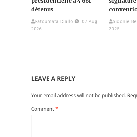
présidentielle à 4 661
signature
détenus
conventi
Fatoumata Diallo
07 Aug
Sidonie Be
2026
2026
LEAVE A REPLY
Your email address will not be published.
Requ
Comment
*