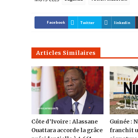
Facebook
Twitter
linkedin
Articles Similaires
Côte d’Ivoire : Alassane
Guinée :
Ouattara accorde la grâce
franchit u