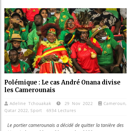
Les je
Guinée
Réforme
Bénin 
Polémique : Le cas André Onana divise
les Camerounais
Adeline Tchouakak
29 Nov 2022
Cameroun
,
Qatar 2022
,
Sport
6934 Lectures
Le portier camerounais a décidé de quitter la tanière des