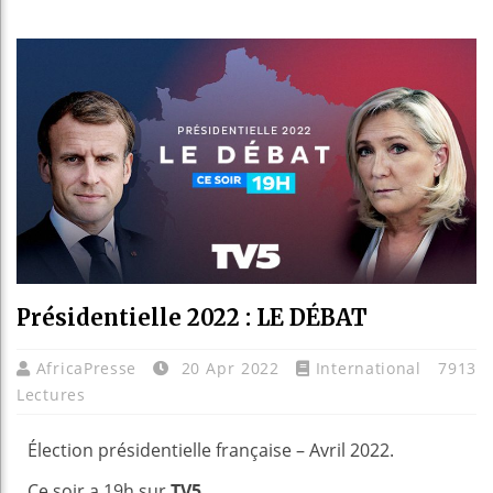
Les 
Guin
Réfo
Béni
Présidentielle 2022 : LE DÉBAT
AfricaPresse
20 Apr 2022
International
7913
Lectures
Élection présidentielle française – Avril 2022.
Ce soir a 19h sur
TV5