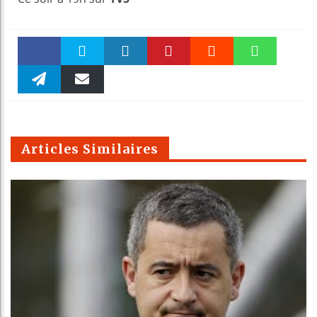
Faceboo
Twitter
linkedin
Pinteres
Reddit
WhatsAp
k
Telegra
Email
t
pt
m
Articles Similaires