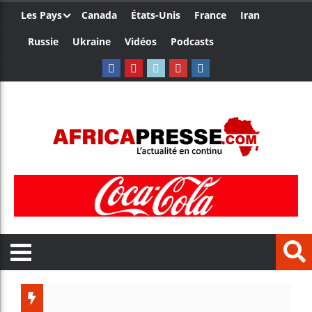
Les Pays
Canada
États-Unis
France
Iran
Russie
Ukraine
Vidéos
Podcasts
Trum