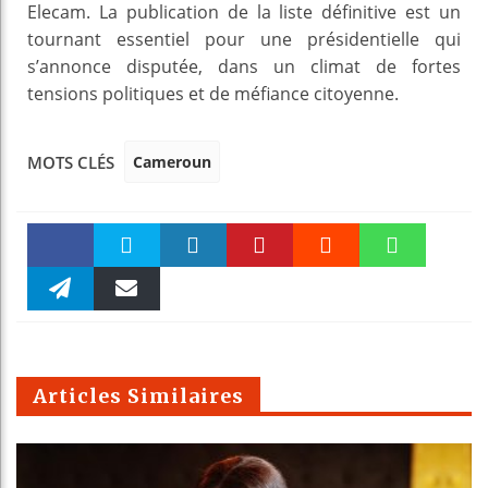
Elecam. La publication de la liste définitive est un
tournant essentiel pour une présidentielle qui
s’annonce disputée, dans un climat de fortes
tensions politiques et de méfiance citoyenne.
Cameroun
MOTS CLÉS
Faceboo
Twitter
linkedin
Pinteres
Reddit
WhatsAp
k
Telegra
Email
t
pt
m
Articles Similaires