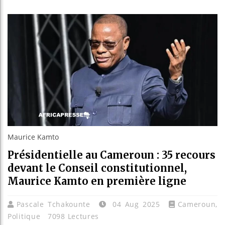
Guinée : 
Réforme él
Bénin : Pa
Aliko Dan
Maurice Kamto
Présidentielle au Cameroun : 35 recours
devant le Conseil constitutionnel,
Maurice Kamto en première ligne
Pascale Tchakounte
04 Aug 2025
Cameroun
,
Politique
7098 Lectures