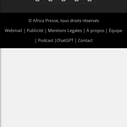
©
Africa Presse
, tous droits réservés
Webmail
|
Publicité
| Mentions Legales |
À propos
|
Équipe
|
Podcast
|
ChatGPT
|
Contact