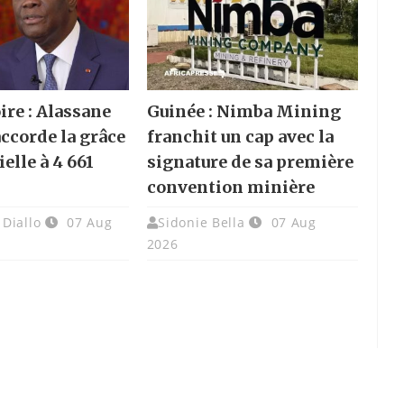
ire : Alassane
Guinée : Nimba Mining
accorde la grâce
franchit un cap avec la
elle à 4 661
signature de sa première
convention minière
Diallo
07 Aug
Sidonie Bella
07 Aug
2026