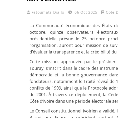
Fatoumata Diallo
06 Oct 2025
Côte D
La Communauté économique des États de l
octobre, quinze observateurs électorau
présidentielle prévue le 25 octobre pro
l’organisation, auront pour mission de suiv
d’évaluer la transparence et la crédibilité du 
Cette mission, approuvée par le préside
Touray, s’inscrit dans le cadre des instrumen
démocratie et la bonne gouvernance dans 
fondateurs, notamment le Traité révisé de 
conflits de 1999, ainsi que le Protocole ad
de 2001. À travers ce déploiement, la Cédéa
Côte d’Ivoire dans une période électorale sen
Le Conseil constitutionnel ivoirien a validé, 
Parmi eux figure le président sortant 