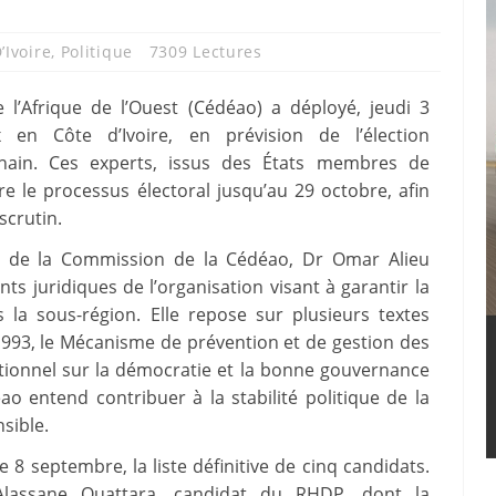
’Ivoire
,
Politique
7309 Lectures
’Afrique de l’Ouest (Cédéao) a déployé, jeudi 3
x en Côte d’Ivoire, en prévision de l’élection
chain. Ces experts, issus des États membres de
re le processus électoral jusqu’au 29 octobre, afin
scrutin.
nt de la Commission de la Cédéao, Dr Omar Alieu
ts juridiques de l’organisation visant à garantir la
la sous-région. Elle repose sur plusieurs textes
1993, le Mécanisme de prévention et de gestion des
ditionnel sur la démocratie et la bonne gouvernance
o entend contribuer à la stabilité politique de la
sible.
le 8 septembre, la liste définitive de cinq candidats.
Alassane Ouattara, candidat du RHDP, dont la