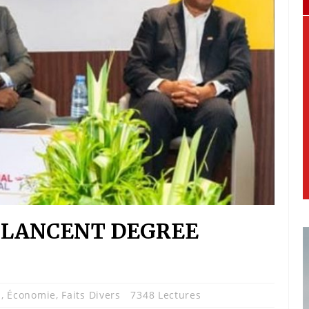
 LANCENT DEGREE
n
,
Économie
,
Faits Divers
7348 Lectures