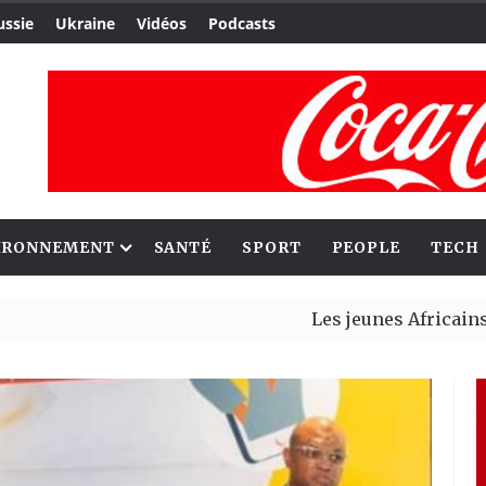
ussie
Ukraine
Vidéos
Podcasts
IRONNEMENT
SANTÉ
SPORT
PEOPLE
TECH
Les jeunes Africains retrouve
Aliko Dangote et Mark Carney