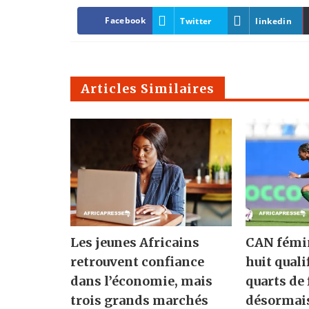
Facebook
Twitter
linkedin
Articles Similaires
Les jeunes Africains
CAN fémin
retrouvent confiance
huit quali
dans l’économie, mais
quarts de 
trois grands marchés
désormai