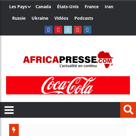
Les Pays
Canada
États-Unis
France
Iran
Russie
Ukraine
Vidéos
Podcasts
Le Camer