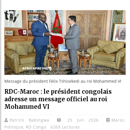
Bassirou
Côte d’I
Tunisie 
Ceuta : 
Message du président Félix Tshisekedi au roi Mohammed VI
RDC-Maroc : le président congolais
adresse un message officiel au roi
Mohammed VI
Patrick Babingwa
25 Jun 2026
Maroc
,
Politique
,
RD Congo
6269 Lectures