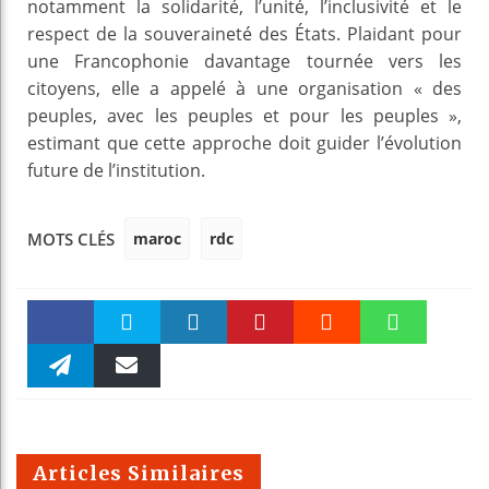
notamment la solidarité, l’unité, l’inclusivité et le
respect de la souveraineté des États. Plaidant pour
une Francophonie davantage tournée vers les
citoyens, elle a appelé à une organisation « des
peuples, avec les peuples et pour les peuples »,
estimant que cette approche doit guider l’évolution
future de l’institution.
maroc
rdc
MOTS CLÉS
Faceboo
Twitter
linkedin
Pinteres
Reddit
WhatsAp
k
Telegra
Email
t
pt
m
Articles Similaires