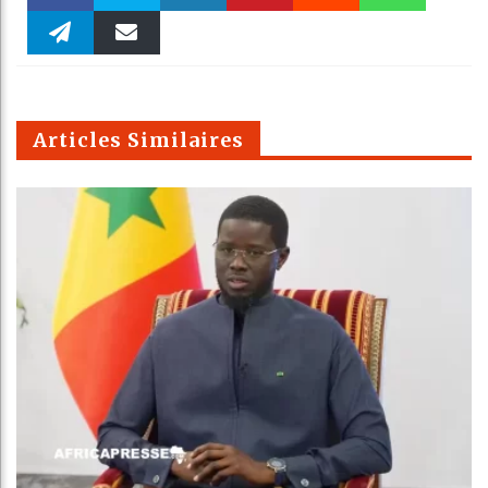
Faceboo
Twitter
linkedin
Pinteres
Reddit
WhatsAp
k
Telegra
Email
t
pt
m
Articles Similaires