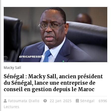
Guinée 
Réforme 
Bénin : 
Aliko D
Macky Sall
Sénégal : Macky Sall, ancien président
du Sénégal, lance une entreprise de
conseil en gestion depuis le Maroc
Fatoumata Diallo
22 Jan 2025
Sénégal
6996
Lectures