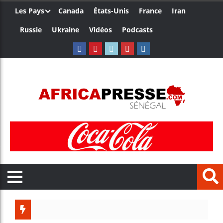
Les Pays
Canada
États-Unis
France
Iran
Russie
Ukraine
Vidéos
Podcasts
Les jeun