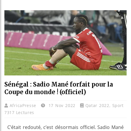
Bassir
Côte d
Tunisi
Ceuta 
Sénégal : Sadio Mané forfait pour la
Coupe du monde ! (officiel)
AfricaPresse
17 Nov 2022
Qatar 2022
,
Sport
7317 Lectures
C’était redouté, c’est désormais officiel. Sadio Mané