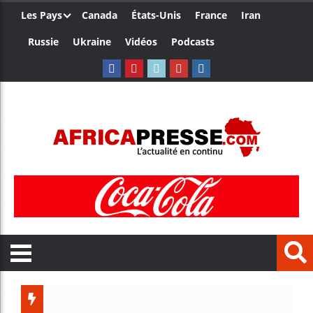
Les Pays
Canada
États-Unis
France
Iran
Russie
Ukraine
Vidéos
Podcasts
Le Cam