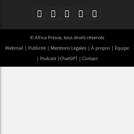
©
Africa Presse
, tous droits réservés
Webmail
|
Publicité
| Mentions Legales |
À propos
|
Équipe
|
Podcast
|
ChatGPT
|
Contact