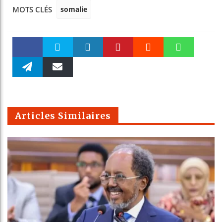
somalie
MOTS CLÉS
Faceboo
Twitter
linkedin
Pinteres
Reddit
WhatsAp
k
Telegra
Email
t
pt
m
Articles Similaires