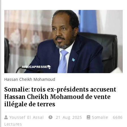
Bassirou
Côte d’I
Tunisie 
Ceuta : R
Hassan Cheikh Mohamoud
Somalie: trois ex-présidents accusent
Hassan Cheikh Mohamoud de vente
illégale de terres
Youssef El Assal
21 Aug 2025
Somalie
6686
Lectures