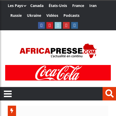
Les Pays
Canada
États-Unis
France
Iran
Russie
Ukraine
Vidéos
Podcasts
Le Camer