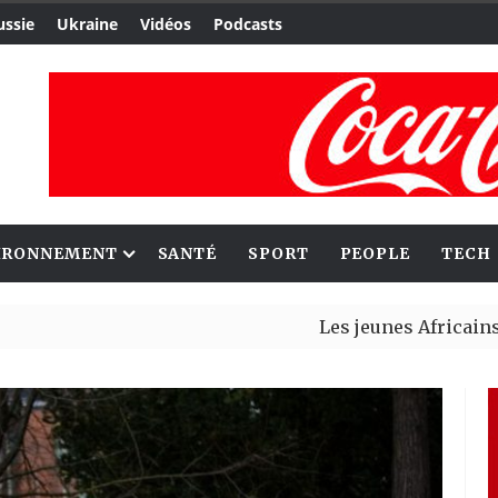
ussie
Ukraine
Vidéos
Podcasts
IRONNEMENT
SANTÉ
SPORT
PEOPLE
TECH
Les jeunes Africains retrouve
Aliko Dangote et Mark Carney