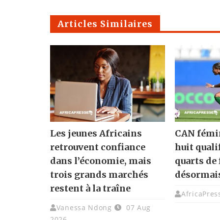
Articles Similaires
Les jeunes Africains
CAN fémin
retrouvent confiance
huit quali
dans l’économie, mais
quarts de 
trois grands marchés
désormai
restent à la traîne
AfricaPres
Vanessa Ndong
07 Aug
2026