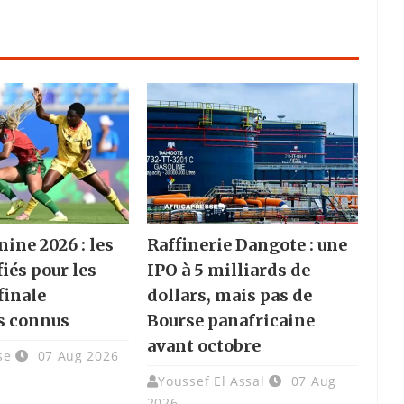
ine 2026 : les
Raffinerie Dangote : une
fiés pour les
IPO à 5 milliards de
finale
dollars, mais pas de
s connus
Bourse panafricaine
avant octobre
se
07 Aug 2026
Youssef El Assal
07 Aug
2026