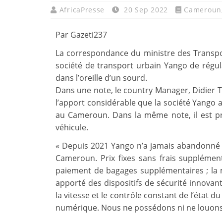
AfricaPresse
20 Sep 2022
Cameroun
Par Gazeti237
La correspondance du ministre des Transpo
société de transport urbain Yango de régu
dans l’oreille d’un sourd.
Dans une note, le country Manager, Didier Th
l’apport considérable que la société Yango 
au Cameroun. Dans la même note, il est pr
véhicule.
« Depuis 2021 Yango n’a jamais abandonné s
Cameroun. Prix fixes sans frais supplément
paiement de bagages supplémentaires ; la 
apporté des dispositifs de sécurité innova
la vitesse et le contrôle constant de l’état d
numérique. Nous ne possédons ni ne louons u