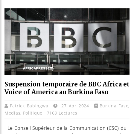
Les jeun
Guinée :
Réforme 
Bénin : 
Suspension temporaire de BBC Africa et
Voice of America au Burkina Faso
Patrick Babingwa
27 Apr 2024
Burkina Faso
,
Medias
,
Politique
7169 Lectures
Le Conseil Supérieur de la Communication (CSC) du