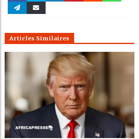
Faceboo
Twitter
linkedin
Pinteres
Reddit
WhatsAp
k
Telegra
Email
t
pt
m
Articles Similaires