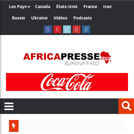
Les Pays
Canada
États-Unis
France
Iran
Russie
Ukraine
Vidéos
Podcasts
Trump n