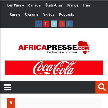
Les Pays
Canada
États-Unis
France
Iran
Russie
Ukraine
Vidéos
Podcasts
Trump n