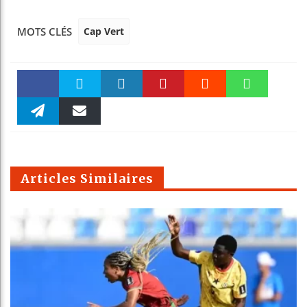
Cap Vert
MOTS CLÉS
Faceboo
Twitter
linkedin
Pinteres
Reddit
WhatsAp
k
Telegra
Email
t
pt
m
Articles Similaires