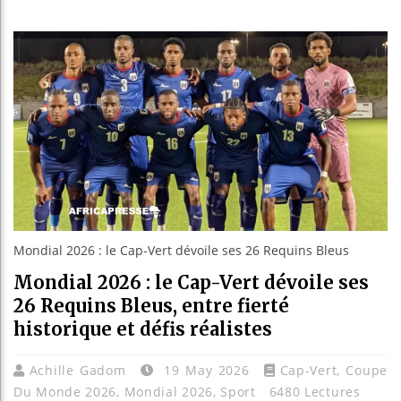
Les jeun
Guinée :
Réforme 
Bénin : 
Mondial 2026 : le Cap-Vert dévoile ses 26 Requins Bleus
Mondial 2026 : le Cap-Vert dévoile ses
26 Requins Bleus, entre fierté
historique et défis réalistes
Achille Gadom
19 May 2026
Cap-Vert
,
Coupe
Du Monde 2026
,
Mondial 2026
,
Sport
6480 Lectures