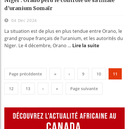
Niger : Orano perd le contrôle de sa filiale
d’uranium Somaïr
04 Dec 2024
La situation est de plus en plus tendue entre Orano, le
grand groupe français de l’uranium, et les autorités du
Niger. Le 4 décembre, Orano ...
Lire la suite
Page précédente
«
‹
9
10
11
12
13
›
»
Page suivante