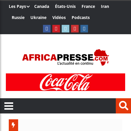
Les Pays
Canada
États-Unis
France
Iran
Russie
Ukraine
Vidéos
Podcasts
Trump nomme un