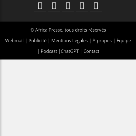
©
Africa Presse
, tous droits réservés
Webmail
|
Publicité
| Mentions Legales |
À propos
|
Équipe
|
Podcast
|
ChatGPT
|
Contact