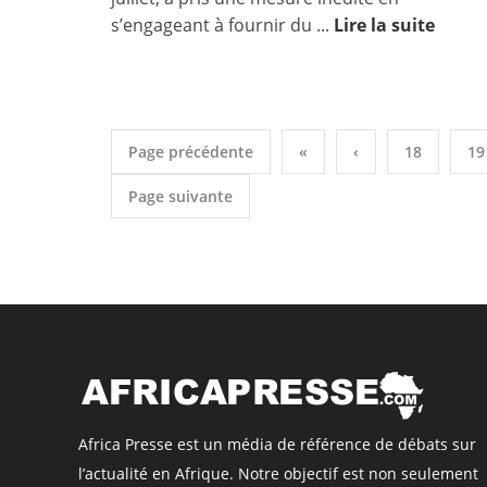
s’engageant à fournir du ...
Lire la suite
Page précédente
«
‹
18
19
Page suivante
Africa Presse est un média de référence de débats sur
l’actualité en Afrique. Notre objectif est non seulement