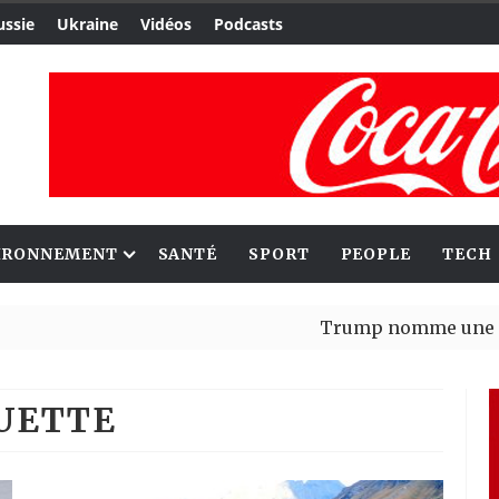
ussie
Ukraine
Vidéos
Podcasts
IRONNEMENT
SANTÉ
SPORT
PEOPLE
TECH
Trump nomme une nouvelle vagu
Bénin : Patrice Talon élu présid
QUETTE