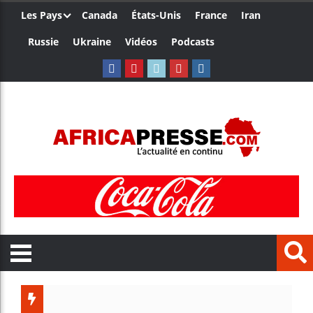
Les Pays
Canada
États-Unis
France
Iran
Russie
Ukraine
Vidéos
Podcasts
Trump n