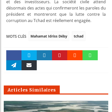
et des investisseurs. La société civile attend
désormais des actes qui confirmeront les paroles du
président et montreront que la lutte contre la
corruption au Tchad est réellement engagée.
Mahamat Idriss Déby
tchad
MOTS CLÉS
Faceboo
Twitter
linkedin
Pinteres
Reddit
WhatsAp
k
Telegra
Email
t
pt
m
Articles Similaires