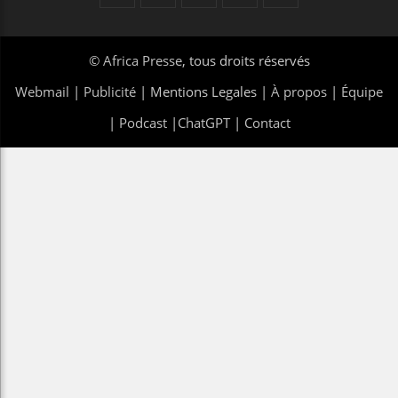
©
Africa Presse
, tous droits réservés
Webmail
|
Publicité
| Mentions Legales |
À propos
|
Équipe
|
Podcast
|
ChatGPT
|
Contact