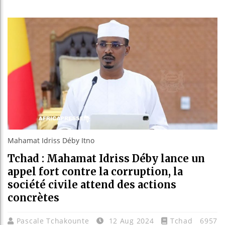
Les jeun
Guinée :
Réforme 
Bénin : 
Mahamat Idriss Déby Itno
Tchad : Mahamat Idriss Déby lance un
appel fort contre la corruption, la
société civile attend des actions
concrètes
Pascale Tchakounte
12 Aug 2024
Tchad
6957