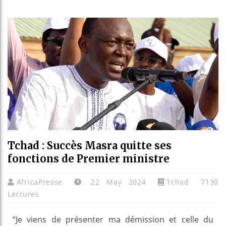
Guinée
Réforme
Bénin :
Aliko D
Tchad : Succès Masra quitte ses
fonctions de Premier ministre
AfricaPresse
22 May 2024
Tchad
7130
Lectures
“Je viens de présenter ma démission et celle du