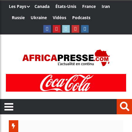
Les Pays
Canada
États-Unis
France
Iran
Russie
Ukraine
Vidéos
Podcasts
Les jeu