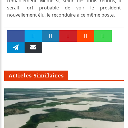
remaniement. Même si, selon des indiscrétions, il
serait fort probable de voir le président
nouvellement élu, le reconduire à ce même poste.
Faceboo
Twitter
linkedin
Pinteres
Reddit
WhatsAp
k
Telegra
Email
t
pt
m
Articles Similaires