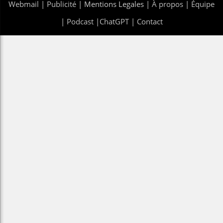
Webmail
|
Publicité
| Mentions Legales |
À propos
|
Équipe
|
Podcast
|
ChatGPT
|
Contact