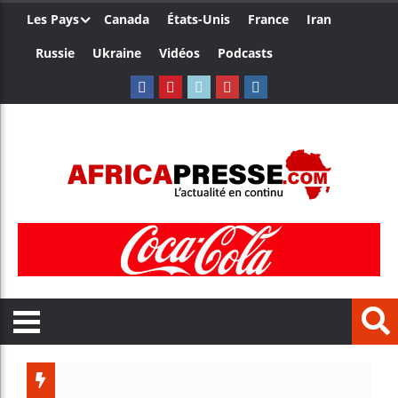
Les Pays
Canada
États-Unis
France
Iran
Russie
Ukraine
Vidéos
Podcasts
Le Camer