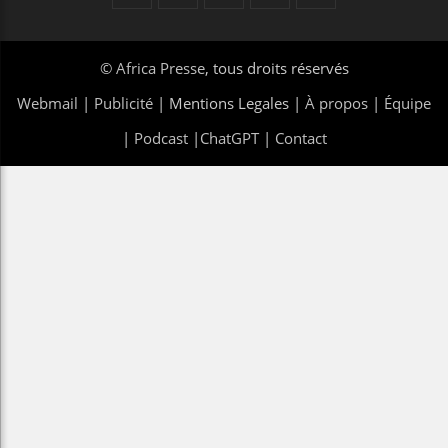
©
Africa Presse
, tous droits réservés
Webmail
|
Publicité
| Mentions Legales |
À propos
|
Équipe
|
Podcast
|
ChatGPT
|
Contact