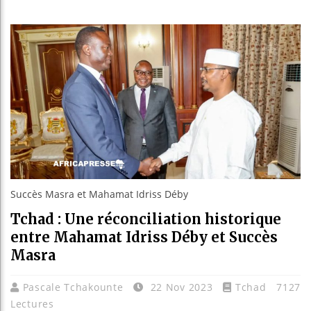
Bassirou
Côte d’I
Tunisie 
Ceuta : R
Succès Masra et Mahamat Idriss Déby
Tchad : Une réconciliation historique
entre Mahamat Idriss Déby et Succès
Masra
Pascale Tchakounte
22 Nov 2023
Tchad
7127
Lectures