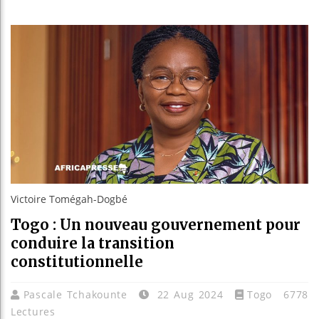
Bassirou
Côte d’I
Tunisie 
Ceuta : 
Victoire Tomégah-Dogbé
Togo : Un nouveau gouvernement pour
conduire la transition
constitutionnelle
Pascale Tchakounte
22 Aug 2024
Togo
6778
Lectures