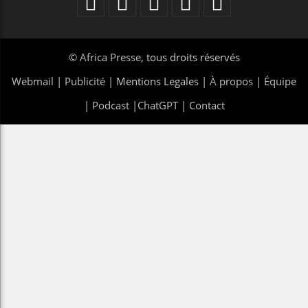
©
Africa Presse
, tous droits réservés
Webmail
|
Publicité
| Mentions Legales |
À propos
|
Équipe
|
Podcast
|
ChatGPT
|
Contact