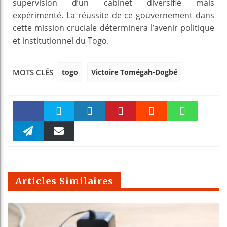
supervision d’un cabinet diversifié mais
expérimenté. La réussite de ce gouvernement dans
cette mission cruciale déterminera l’avenir politique
et institutionnel du Togo.
togo
Victoire Tomégah-Dogbé
MOTS CLÉS
Faceboo
Twitter
linkedin
Pinteres
Reddit
WhatsAp
k
Telegra
Email
t
pt
m
Articles Similaires