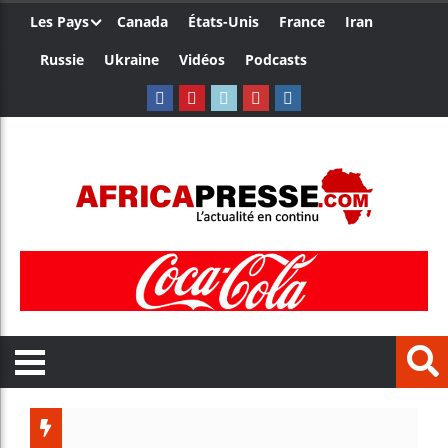
Les Pays
Canada
États-Unis
France
Iran
Russie
Ukraine
Vidéos
Podcasts
Le Camer