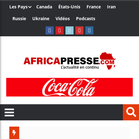
Les Pays
Canada
États-Unis
France
Iran
Russie
Ukraine
Vidéos
Podcasts
Le Camerou