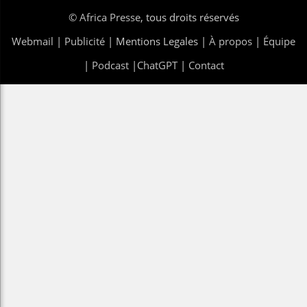
©
Africa Presse
, tous droits réservés
Webmail
|
Publicité
| Mentions Legales |
À propos
|
Équipe
|
Podcast
|
ChatGPT
|
Contact