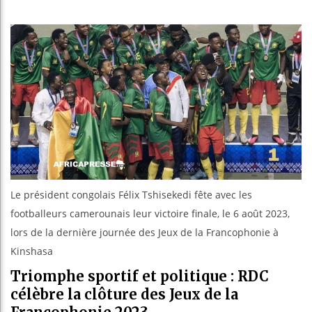
Bassirou D
Côte d’Ivo
Tunisie : 
Ceuta : Rab
Le président congolais Félix Tshisekedi fête avec les
footballeurs camerounais leur victoire finale, le 6 août 2023,
lors de la dernière journée des Jeux de la Francophonie à
Kinshasa
Triomphe sportif et politique : RDC
célèbre la clôture des Jeux de la