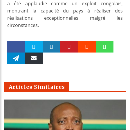
a été applaudie comme un exploit congolais,
montrant la capacité du pays à réaliser des
réalisations exceptionnelles malgré les
circonstances.
Faceboo
Twitter
linkedin
Pinteres
Reddit
WhatsAp
k
Telegra
Email
t
pt
m
Articles Similaires