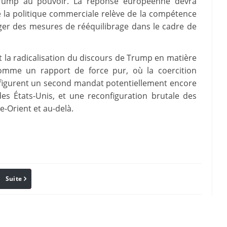
 Trump au pouvoir. La réponse européenne devra
e la politique commerciale relève de la compétence
ger des mesures de rééquilibrage dans le cadre de
nt la radicalisation du discours de Trump en matière
 comme un rapport de force pur, où la coercition
éfigurent un second mandat potentiellement encore
des États-Unis, et une reconfiguration brutale des
e-Orient et au-delà.
Suite
Pinterest
Reddit
Email