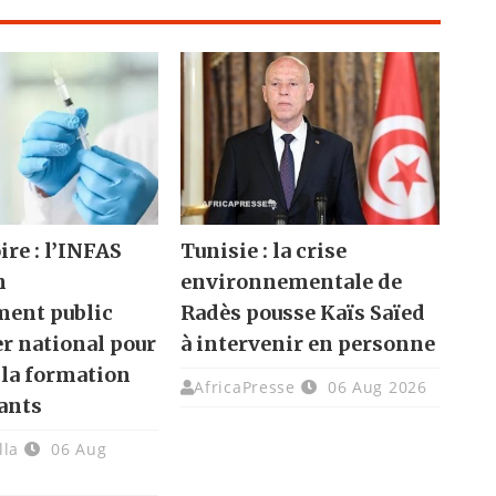
ire : l’INFAS
Tunisie : la crise
n
environnementale de
ment public
Radès pousse Kaïs Saïed
er national pour
à intervenir en personne
 la formation
AfricaPresse
06 Aug 2026
ants
lla
06 Aug