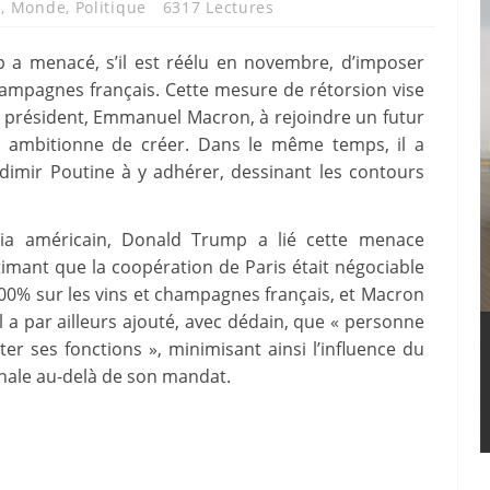
s
,
Monde
,
Politique
6317 Lectures
 a menacé, s’il est réélu en novembre, d’imposer
hampagnes français. Cette mesure de rétorsion vise
n président, Emmanuel Macron, à rejoindre un futur
 ambitionne de créer. Dans le même temps, il a
adimir Poutine à y adhérer, dessinant les contours
a américain, Donald Trump a lié cette menace
timant que la coopération de Paris était négociable
200% sur les vins et champagnes français, et Macron
. Il a par ailleurs ajouté, avec dédain, que « personne
ter ses fonctions », minimisant ainsi l’influence du
ionale au-delà de son mandat.