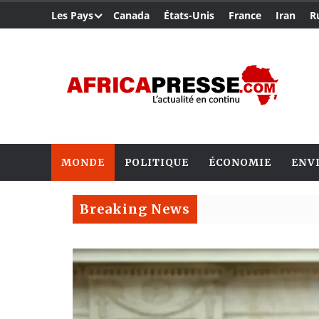
Les Pays
Canada
États-Unis
France
Iran
R
MONDE
POLITIQUE
ÉCONOMIE
ENV
Breaking News