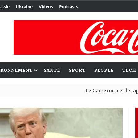
ussie
Ukraine
Vidéos
Podcasts
IRONNEMENT
SANTÉ
SPORT
PEOPLE
TECH
Le Cameroun et le Japon renforc
Ceuta : Rabat affirme avoir aler