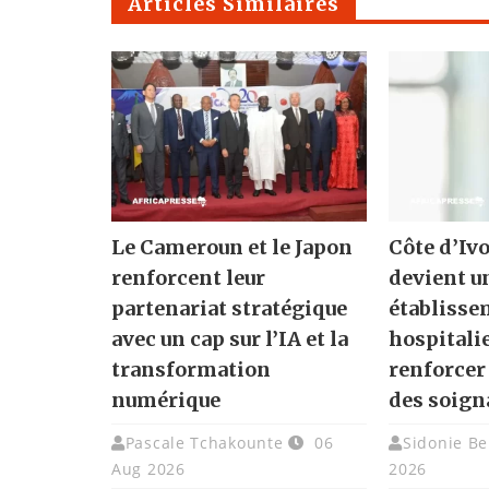
Articles Similaires
Le Cameroun et le Japon
Côte d’Ivo
renforcent leur
devient u
partenariat stratégique
établisse
avec un cap sur l’IA et la
hospitali
transformation
renforcer
numérique
des soign
Pascale Tchakounte
06
Sidonie Be
Aug 2026
2026