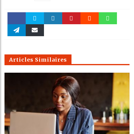
Faceboo
Twitter
linkedin
Pinteres
Reddit
WhatsAp
k
Telegra
Email
t
pt
m
Articles Similaires