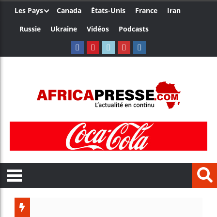
Les Pays
Canada
États-Unis
France
Iran
Russie
Ukraine
Vidéos
Podcasts
Les jeu