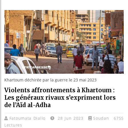
Guinée 
Réforme 
Bénin :
Aliko D
Khartoum déchirée par la guerre le 23 mai 2023
Violents affrontements à Khartoum :
Les généraux rivaux s’expriment lors
de l’Aïd al-Adha
Fatoumata Diallo
28 Jun 2023
Soudan
6755
Lectures