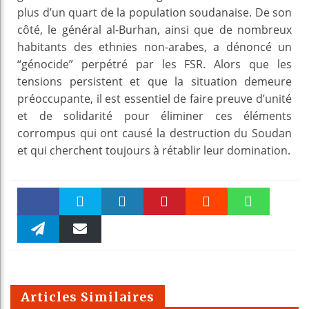
plus d’un quart de la population soudanaise. De son
côté, le général al-Burhan, ainsi que de nombreux
habitants des ethnies non-arabes, a dénoncé un
“génocide” perpétré par les FSR. Alors que les
tensions persistent et que la situation demeure
préoccupante, il est essentiel de faire preuve d’unité
et de solidarité pour éliminer ces éléments
corrompus qui ont causé la destruction du Soudan
et qui cherchent toujours à rétablir leur domination.
Faceboo
Twitter
linkedin
Pinteres
Reddit
WhatsAp
k
Telegra
Email
t
pt
m
Articles Similaires