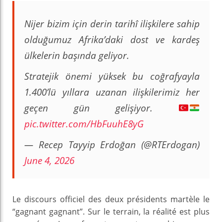
Nijer bizim için derin tarihî ilişkilere sahip
olduğumuz Afrika’daki dost ve kardeş
ülkelerin başında geliyor.
Stratejik önemi yüksek bu coğrafyayla
1.400’lü yıllara uzanan ilişkilerimiz her
geçen gün gelişiyor.
pic.twitter.com/HbFuuhE8yG
— Recep Tayyip Erdoğan (@RTErdogan)
June 4, 2026
Le discours officiel des deux présidents martèle le
“gagnant gagnant”. Sur le terrain, la réalité est plus