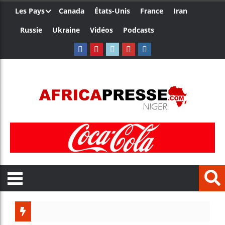
Les Pays
Canada
États-Unis
France
Iran
Russie
Ukraine
Vidéos
Podcasts
Trump nom