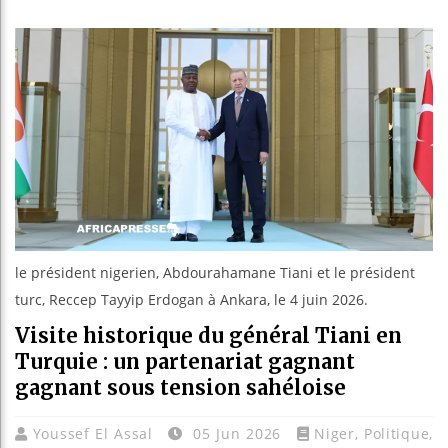
Les jeunes
Guinée : N
Réforme él
Bénin : Pa
le président nigerien, Abdourahamane Tiani et le président
turc, Reccep Tayyip Erdogan à Ankara, le 4 juin 2026.
Visite historique du général Tiani en
Turquie : un partenariat gagnant
gagnant sous tension sahéloise
Youssef El Assal
05 Jun 2026
Niger
,
Politique
,