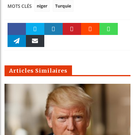
niger
Turquie
MOTS CLÉS
Faceboo
Twitter
linkedin
Pinteres
Reddit
WhatsAp
k
Telegra
Email
t
pt
m
Articles Similaires