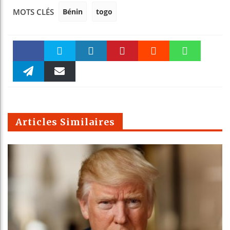
Bénin
togo
MOTS CLÉS
Faceboo
Twitter
linkedin
Pinteres
Reddit
WhatsAp
k
Telegra
Email
t
pt
m
Articles Similaires