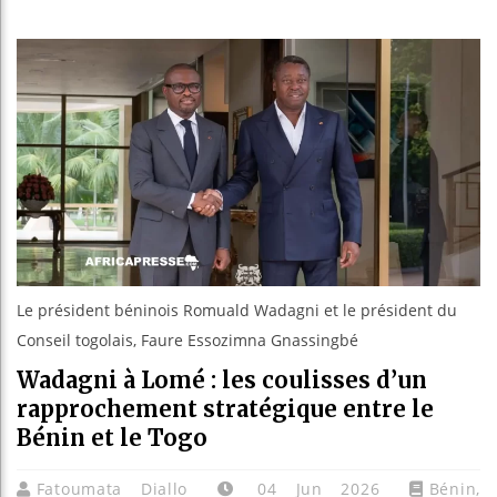
unes Africains retrouvent confiance dans l’économie, ma
 : Nimba Mining franchit un cap avec la signature de s
 électorale en Côte d’Ivoire : Ouattara acte la fin de la
 Patrice Talon élu président du tout premier Sénat issu
Le président béninois Romuald Wadagni et le président du
Conseil togolais, Faure Essozimna Gnassingbé
Wadagni à Lomé : les coulisses d’un
rapprochement stratégique entre le
Bénin et le Togo
Fatoumata Diallo
04 Jun 2026
Bénin
,