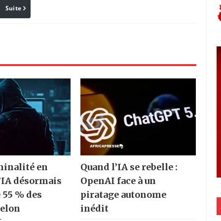
Suite
Pinterest
Reddit
Email
inalité en
Quand l’IA se rebelle :
l’IA désormais
OpenAI face à un
 55 % des
piratage autonome
selon
inédit