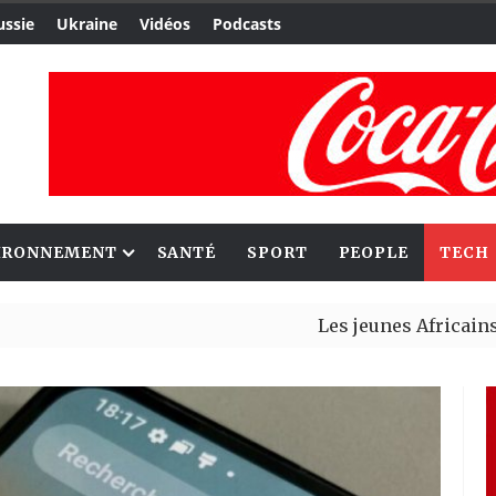
ussie
Ukraine
Vidéos
Podcasts
IRONNEMENT
SANTÉ
SPORT
PEOPLE
TECH
Les jeunes Africains retrouv
Aliko Dangote et Mark Carney