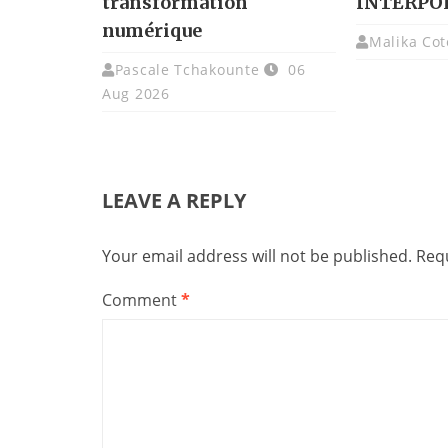
transformation
INTERPO
numérique
Malika Cot
Pascale Tchakounte
06
Aug 2026
LEAVE A REPLY
Your email address will not be published.
Requ
Comment
*