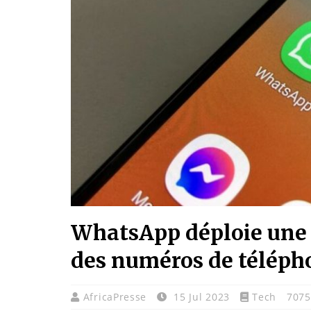
WhatsApp déploie une o
des numéros de télép
AfricaPresse
15 Jul 2023
Tech
7075