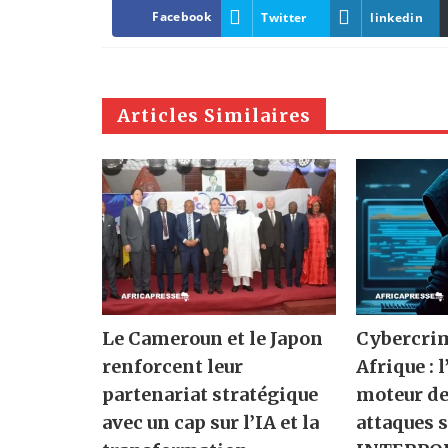
Facebook
Twitter
linkedin
Articles Similaires
Le Cameroun et le Japon
Cybercrim
renforcent leur
Afrique : 
partenariat stratégique
moteur de
avec un cap sur l’IA et la
attaques 