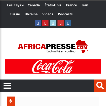
Les Pays
Canada
États-Unis
France
Iran
Russie
Ukraine
Vidéos
Podcasts
Les jeunes Af