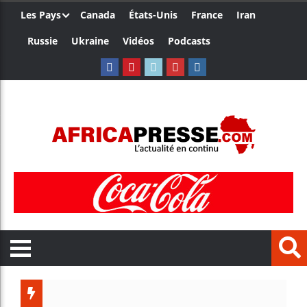
Les Pays
Canada
États-Unis
France
Iran
Russie
Ukraine
Vidéos
Podcasts
Le Cam