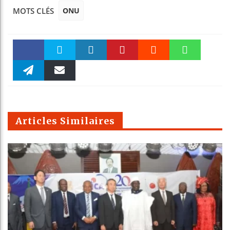
ONU
MOTS CLÉS
Faceboo
Twitter
linkedin
Pinteres
Reddit
WhatsAp
k
Telegra
Email
t
pt
m
Articles Similaires