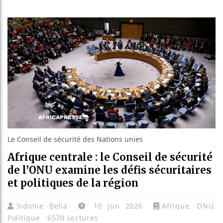
Bassir
Côte d
Tunisi
Ceuta 
Le Conseil de sécurité des Nations unies
Afrique centrale : le Conseil de sécurité
de l’ONU examine les défis sécuritaires
et politiques de la région
Sidonie Bella
10 Jun 2026
Afrique
,
ONU
,
Politique
6570 Lectures