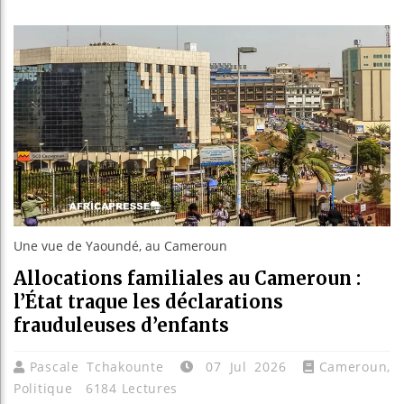
Réparation
Canada : 
Reboiseme
Une vue de Yaoundé, au Cameroun
Allocations familiales au Cameroun :
l’État traque les déclarations
frauduleuses d’enfants
Pascale Tchakounte
07 Jul 2026
Cameroun
,
Politique
6184 Lectures