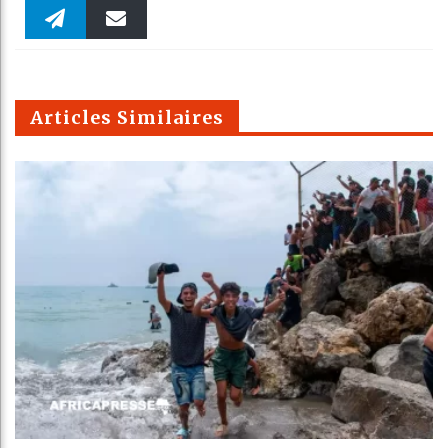
Faceboo
Twitter
linkedin
Pinteres
Reddit
WhatsAp
k
Telegra
Email
t
pt
m
Articles Similaires